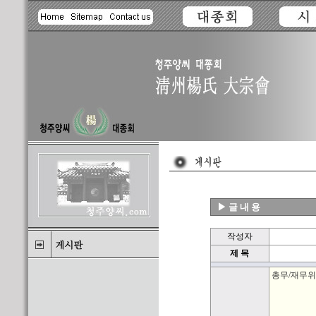
▶ 글 내 용
작성자
제 목
총무/재무위