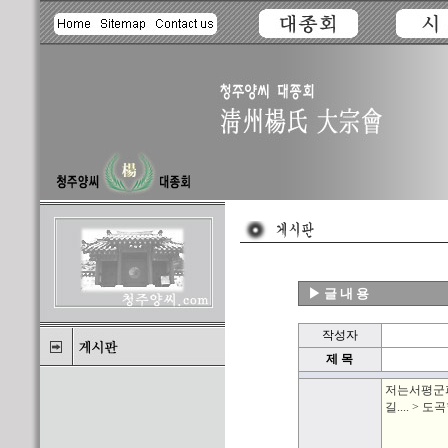
▶ 글 내 용
작성자
제 목
저는서평군파
길.... >