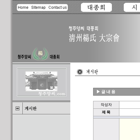
▶ 글 내 용
작성자
제 목