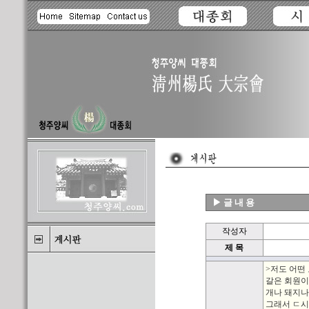
▶ 글 내 용
작성자
제 목
>저도 어떤
갈은 회원이
개나 돼지나
그래서 ㄷ시