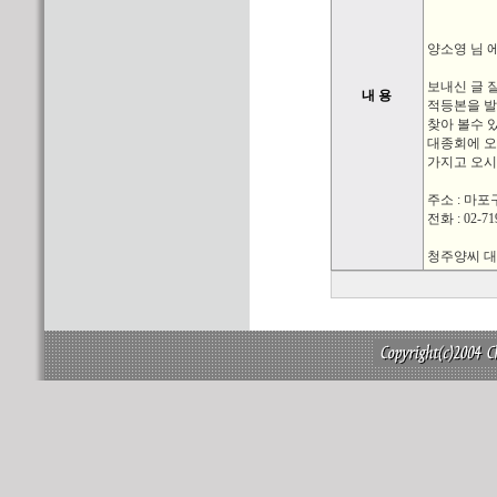
양소영 님 
보내신 글 
내 용
적등본을 발
찾아 볼수 
대종회에 오
가지고 오시
주소 : 마포구
전화 : 02-71
청주양씨 대