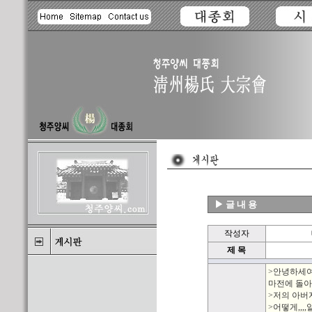
▶ 글 내 용
작성자
제 목
>안녕하세여
마전에 돌아
>저의 아버지
>어떻게,,